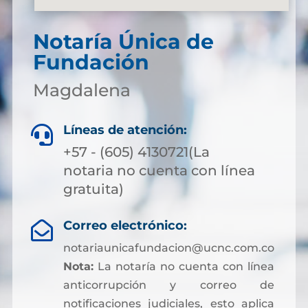
Notaría Única de
Fundación
Magdalena
Líneas de atención:

+57 - (605) 4130721(La
notaria no cuenta con línea
gratuita)
Correo electrónico:

notariaunicafundacion@ucnc.com.co
Nota:
La notaría no cuenta con línea
anticorrupción y correo de
notificaciones judiciales, esto aplica