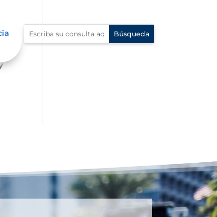
cia
 la
y