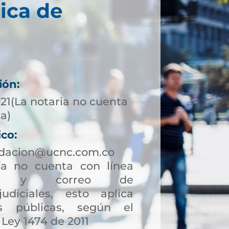
ica de
ión:
721(La notaria no cuenta
ta)
ico:
ndacion@ucnc.com.co
a no cuenta con línea
ción y correo de
judiciales, esto aplica
s públicas, según el
 Ley 1474 de 2011