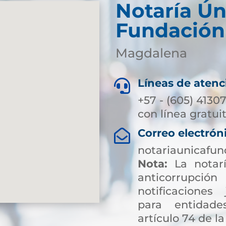
Notaría Ún
Fundación
Magdalena
Líneas de atenc

+57 - (605) 4130
con línea gratui
Correo electrón

notariaunicafu
Nota:
La notarí
anticorrup
notificaciones 
para entidade
artículo 74 de la