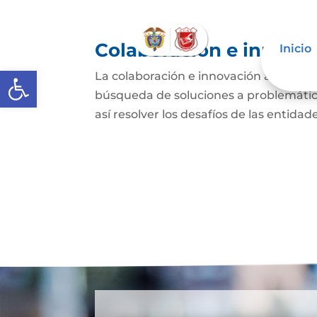
Colaboración e innovac
Inicio
Abrir barra de herramientas
La colaboración e innovación abierta e
búsqueda de soluciones a problemática
así resolver los desafíos de las entida