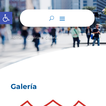
Abrir barra de herramientas
Home
Galeria
Galería
9
9
Galería