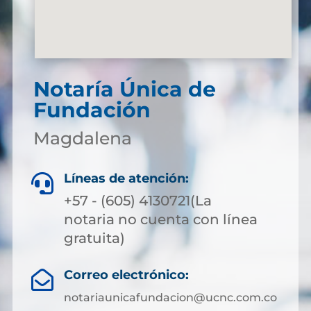
Notaría Única de
Fundación
Magdalena
Líneas de atención:

+57 - (605) 4130721(La
notaria no cuenta con línea
gratuita)
Correo electrónico:

notariaunicafundacion@ucnc.com.co