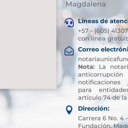
Magdalena
Líneas de atenc

+57 - (605) 4130
con línea gratui
Correo electrón

notariaunicafu
Nota:
La notarí
anticorrup
notificaciones 
para entidade
artículo 74 de la
Dirección:

Carrera 6 No. 4 -
Fundación, Magd