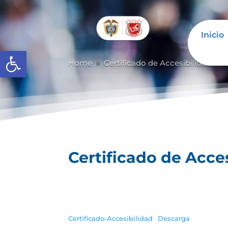
Inicio
Abrir barra de herramientas
Home
Certificado de Accesibilidad
C
9
9
Certificado de Acce
Certificado-Accesibilidad
Descarga