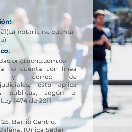
ión:
721(La notaria no cuenta
ta)
ico:
ndacion@ucnc.com.co
a no cuenta con línea
ción y correo de
judiciales, esto aplica
s públicas, según el
 Ley 1474 de 2011
 25, Barrio Centro,
alena. (Única Sede)