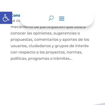
Abrir barra de herramientas
Consulta ciudadana
La consulta a la ciudadanía es un
mecanismo de participación que busca
conocer las opiniones, sugerencias o
propuestas, comentarios y aportes de los
usuarios, ciudadanos y grupos de interés
con respecto a los proyectos, normas,
políticas, programas o trámites...