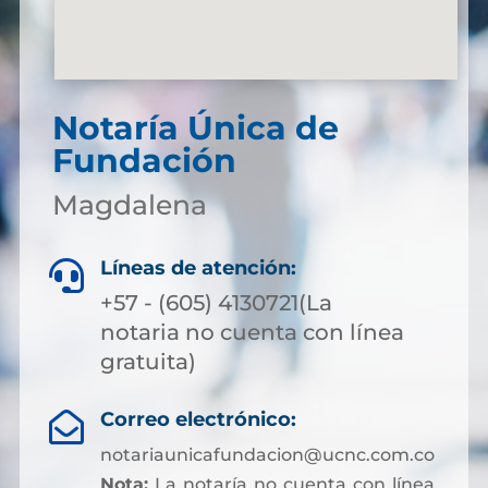
Notaría Única de
Fundación
Magdalena
Líneas de atención:

+57 - (605) 4130721(La
notaria no cuenta con línea
gratuita)
Correo electrónico:

notariaunicafundacion@ucnc.com.co
Nota:
La notaría no cuenta con línea