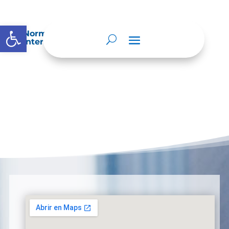
Abrir barra de herramientas
Normatividad especial que les aplique de
interés.