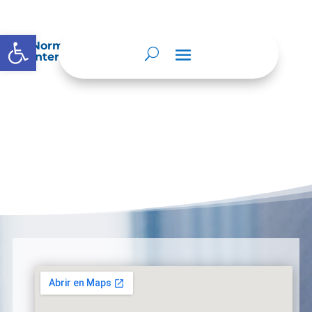
Abrir barra de herramientas
Normatividad especial que les aplique de
interés.