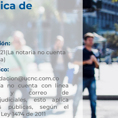
ica de
ión:
721(La notaria no cuenta
ta)
ico:
ndacion@ucnc.com.co
a no cuenta con línea
ción y correo de
judiciales, esto aplica
s públicas, según el
 Ley 1474 de 2011