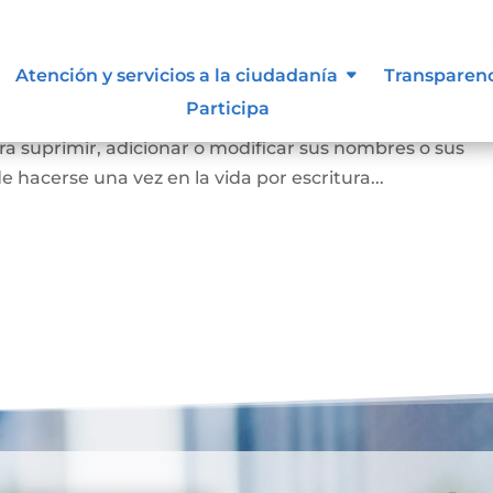
Atención y servicios a la ciudadanía
Transparen
Participa
a persona mayor de edad voluntariamente o los padres
a suprimir, adicionar o modificar sus nombres o sus
e hacerse una vez en la vida por escritura...