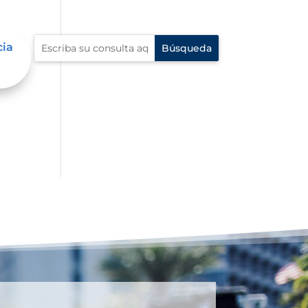
cia
 en