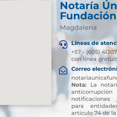
Notaría Ún
Fundación
Magdalena
Líneas de atenc

+57 - (605) 4130
con línea gratui
Correo electrón

notariaunicafu
Nota:
La notarí
anticorrup
notificaciones 
para entidade
artículo 74 de la