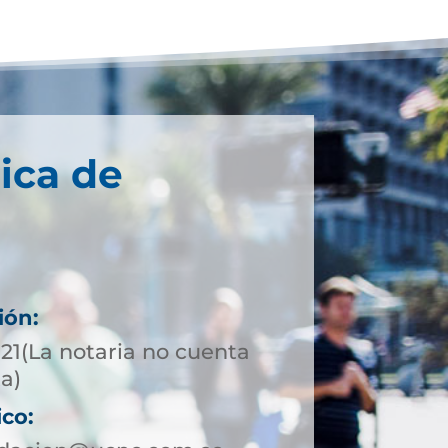
ica de
ión:
721(La notaria no cuenta
ta)
ico: