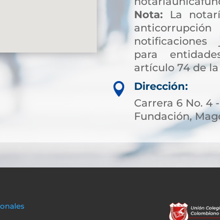
notariaunicafu
Nota:
La notarí
anticorrup
notificaciones 
para entidade
artículo 74 de la
Dirección:

Carrera 6 No. 4 -
Fundación, Magd
sonales