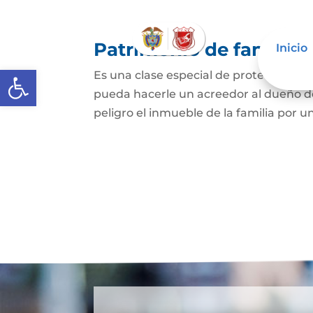
Patrimonio de familia
Inicio
Abrir barra de herramientas
Es una clase especial de protección de
pueda hacerle un acreedor al dueño de
peligro el inmueble de la familia por u