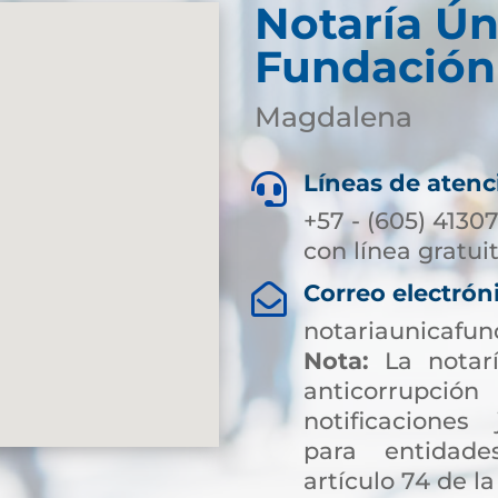
Notaría Ún
Fundación
Magdalena
Líneas de atenc

+57 - (605) 4130
con línea gratui
Correo electrón

notariaunicafu
Nota:
La notarí
anticorrup
notificaciones 
para entidade
artículo 74 de la