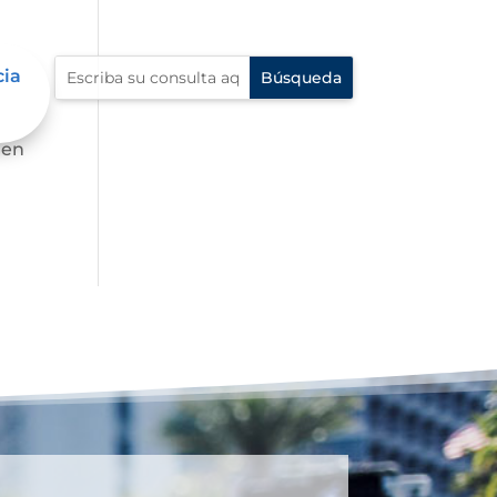
cia
 en