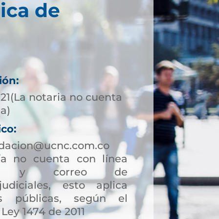
ica de
ión:
721(La notaria no cuenta
ta)
ico:
ndacion@ucnc.com.co
a no cuenta con línea
ción y correo de
judiciales, esto aplica
s públicas, según el
 Ley 1474 de 2011