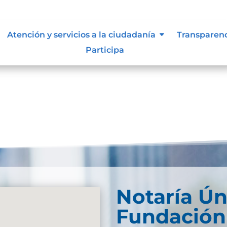
, niñas y adolescentes
Atención y servicios a la ciudadanía
Transparen
Participa
Notaría Ún
Fundación