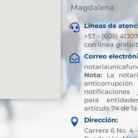
Magdalena
Líneas de atenc

+57 - (605) 4130
con línea gratui
Correo electrón

notariaunicafu
Nota:
La notarí
anticorrup
notificaciones 
para entidade
artículo 74 de la
Dirección:

Carrera 6 No. 4 -