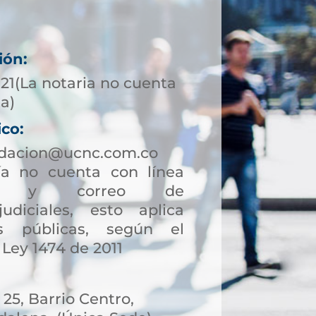
ión:
721(La notaria no cuenta
ta)
ico:
ndacion@ucnc.com.co
a no cuenta con línea
ción y correo de
judiciales, esto aplica
s públicas, según el
 Ley 1474 de 2011
 25, Barrio Centro,