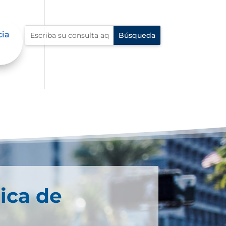
cia
ica de