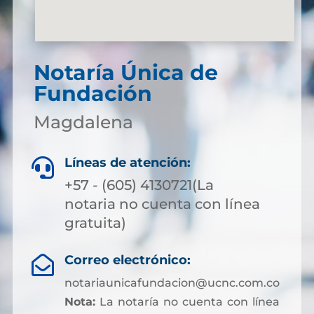
Notaría Única de
Fundación
Magdalena
Líneas de atención:

+57 - (605) 4130721(La
notaria no cuenta con línea
gratuita)
Correo electrónico:

notariaunicafundacion@ucnc.com.co
Nota:
La notaría no cuenta con línea