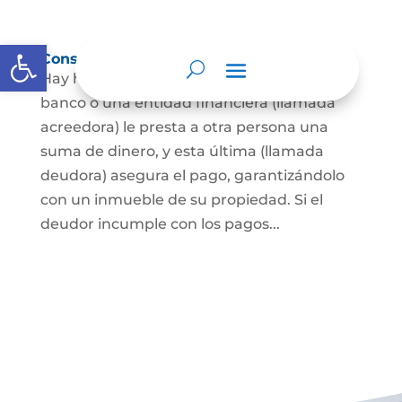
Abrir barra de herramientas
Constitución de hipoteca
Hay hipoteca cuando una persona, o un
banco o una entidad financiera (llamada
acreedora) le presta a otra persona una
suma de dinero, y esta última (llamada
deudora) asegura el pago, garantizándolo
con un inmueble de su propiedad. Si el
deudor incumple con los pagos...