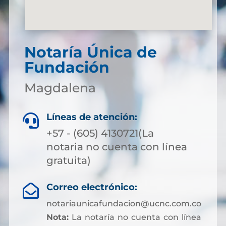
Notaría Única de
Fundación
Magdalena
Líneas de atención:

+57 - (605) 4130721(La
notaria no cuenta con línea
gratuita)
Correo electrónico:

notariaunicafundacion@ucnc.com.co
Nota:
La notaría no cuenta con línea