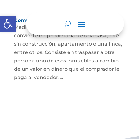
Abrir barra de herramientas
Compraventa de inmuebles
Mediante este contrato, una persona se
convierte en propietaria de una casa, lote
sin construcción, apartamento o una finca,
entre otros. Consiste en traspasar a otra
persona uno de esos inmuebles a cambio
de un valor en dinero que el comprador le
paga al vendedor....