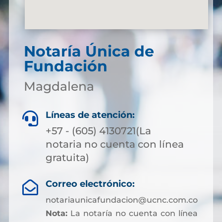
Notaría Única de
Fundación
Magdalena
Líneas de atención:

+57 - (605) 4130721(La
notaria no cuenta con línea
gratuita)
Correo electrónico:

notariaunicafundacion@ucnc.com.co
Nota:
La notaría no cuenta con línea