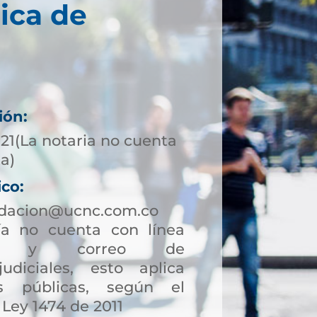
ica de
ión:
721(La notaria no cuenta
ta)
ico:
ndacion@ucnc.com.co
a no cuenta con línea
ción y correo de
judiciales, esto aplica
s públicas, según el
 Ley 1474 de 2011