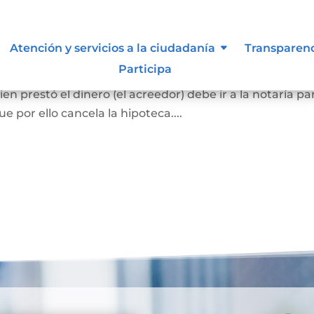
ca
Atención y servicios a la ciudadanía
Transparen
Participa
el bien hipotecado debe pagar la totalidad de la deuda
en prestó el dinero (el acreedor) debe ir a la notaría pa
 por ello cancela la hipoteca....