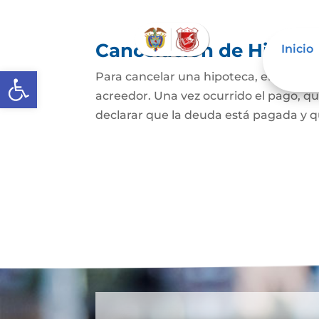
Cancelación de Hipote
Inicio
Abrir barra de herramientas
Para cancelar una hipoteca, el dueño d
acreedor. Una vez ocurrido el pago, qui
declarar que la deuda está pagada y que