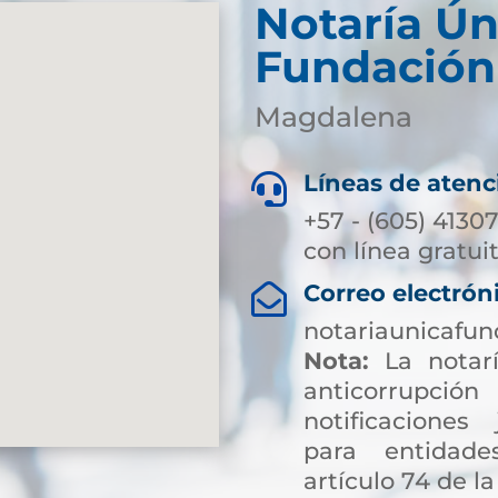
Notaría Ún
Fundación
Magdalena
Líneas de atenc

+57 - (605) 4130
con línea gratui
Correo electrón

notariaunicafu
Nota:
La notarí
anticorrup
notificaciones 
para entidade
artículo 74 de la