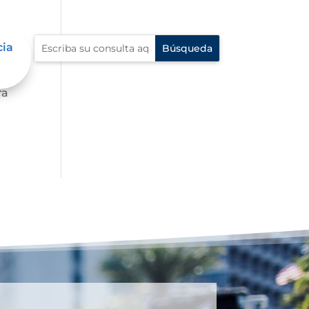
cia
 al
ra