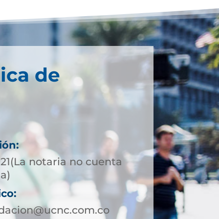
ica de
ión:
721(La notaria no cuenta
ta)
ico:
ndacion@ucnc.com.co