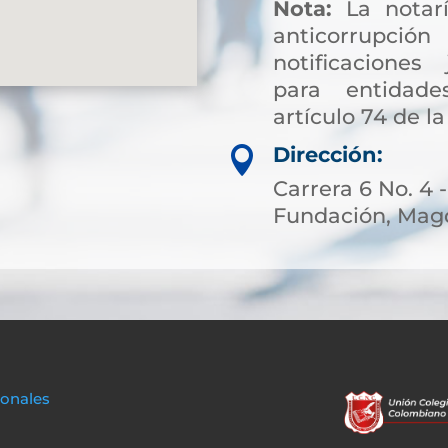
Nota:
La notarí
anticorrup
notificaciones 
para entidade
artículo 74 de la
Dirección:

Carrera 6 No. 4 -
Fundación, Magd
sonales