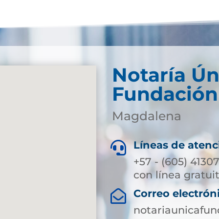
Notaría Ún
Fundación
Magdalena
Líneas de atenc

+57 - (605) 4130
con línea gratui
Correo electrón

notariaunicafu