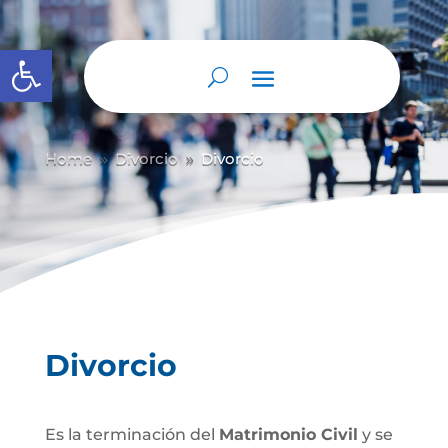
Abrir barra de herramientas
Home
Divorcio
Divorcio
9
9
Divorcio
Es la terminación del
Matrimonio Civil
y se