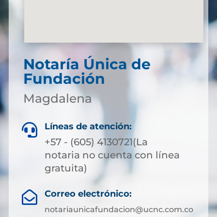
Notaría Única de
Fundación
Magdalena
Líneas de atención:

+57 - (605) 4130721(La
notaria no cuenta con línea
gratuita)
Correo electrónico:

notariaunicafundacion@ucnc.com.co