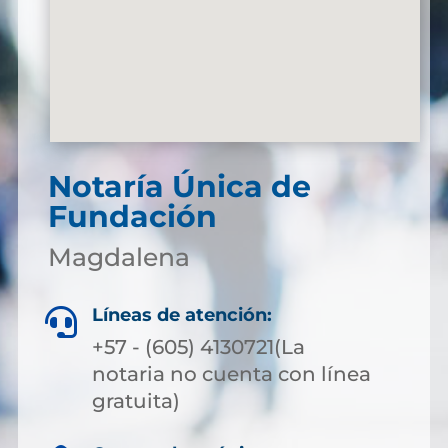
Notaría Única de
Fundación
Magdalena
Líneas de atención:

+57 - (605) 4130721(La
notaria no cuenta con línea
gratuita)