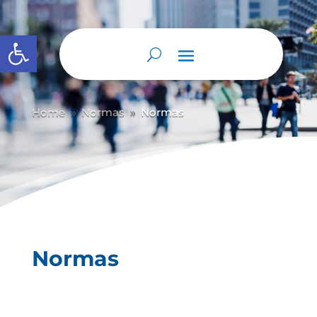
Abrir barra de herramientas
Home
Normas
Normas
9
9
Normas